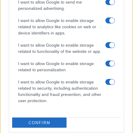
I want to allow Google to send me
LIGA
personalized advertising.
Atletico
Real Sociedad
15h00
Madrid
I want to allow Google to enable storage
related to analytics like cookies on web or
device identifiers in apps.
Domingo 24 de enero de 2027
I want to allow Google to enable storage
related to functionality of the website or app.
LIGA
La Coruna
Atletico
15h00
Madrid
I want to allow Google to enable storage
related to personalization.
Domingo 31 de enero de 2027
I want to allow Google to enable storage
related to security, including authentication
functionality and fraud prevention, and other
LIGA
user protection.
Atletico
Espanyol
15h00
Madrid
CONFIRM
Domingo 07 de febrero de 2027