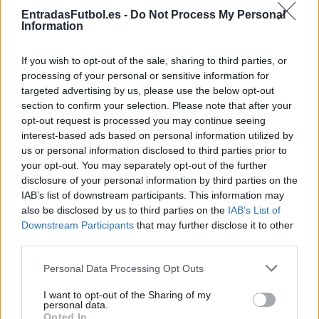
LIGA
EntradasFutbol.es -
Elche
Do Not Process My Personal
Atletico
18h00
Madrid
Information
If you wish to opt-out of the sale, sharing to third parties, or
processing of your personal or sensitive information for
Domingo 06 de diciembre
targeted advertising by us, please use the below opt-out
section to confirm your selection. Please note that after your
LIGA
opt-out request is processed you may continue seeing
Atletico
Betis Sevilla
18h00
Madrid
interest-based ads based on personal information utilized by
us or personal information disclosed to third parties prior to
your opt-out. You may separately opt-out of the further
disclosure of your personal information by third parties on the
Domingo 13 de diciembre
IAB’s list of downstream participants. This information may
also be disclosed by us to third parties on the
IAB’s List of
LIGA
Downstream Participants
that may further disclose it to other
Atletico
Valencia
third parties.
18h00
Madrid
Please note that this website/app uses one or more Google
Personal Data Processing Opt Outs
services and may gather and store information including but
Domingo 20 de diciembre
not limited to your visit or usage behaviour. You may click to
I want to opt-out of the Sharing of my
personal data.
grant or deny consent to Google and its third-party tags to
Opted In