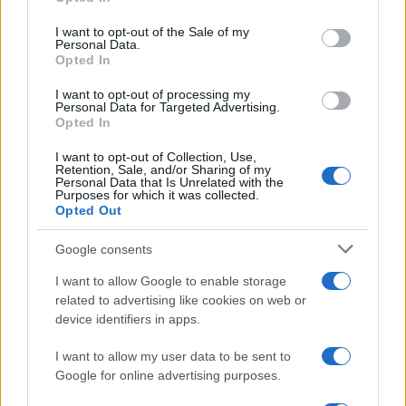
use your data for below specified purposes in below Google
LIGA
Celta Vigo
Atletico
consent section.
I want to opt-out of the Sale of my
18h00
Madrid
Personal Data.
Opted In
I want to opt-out of processing my
Domingo 03 de enero de 2027
Personal Data for Targeted Advertising.
Opted In
LIGA
I want to opt-out of Collection, Use,
Rayo
Atletico
Retention, Sale, and/or Sharing of my
15h00
Vallecano
Madrid
Personal Data that Is Unrelated with the
Purposes for which it was collected.
Opted Out
Domingo 10 de enero de 2027
Google consents
I want to allow Google to enable storage
LIGA
related to advertising like cookies on web or
Atletico
Racing
15h00
Madrid
Santander
device identifiers in apps.
I want to allow my user data to be sent to
Google for online advertising purposes.
Domingo 17 de enero de 2027